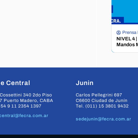
Prensa
NIVEL 4 |
Mandos M
e Central
Junin
Cossettini 340 2do Piso
Carlos Pellegrini 697
7 Puerto Madero, CABA
C6600 Ciudad de Junín
+54 9 11 2354 1397
Tel. (011) 15 3801 9432
central@fecra.com.ar
sedejunin@fecra.com.ar