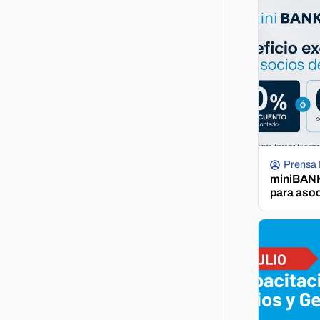
Prensa
miniBANK 
para aso