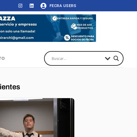
FECRA USERS
TO
ientes