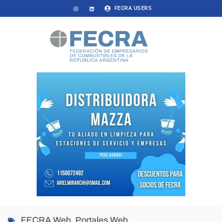
FECRA USERS
FECRA Web
,
Portales Web