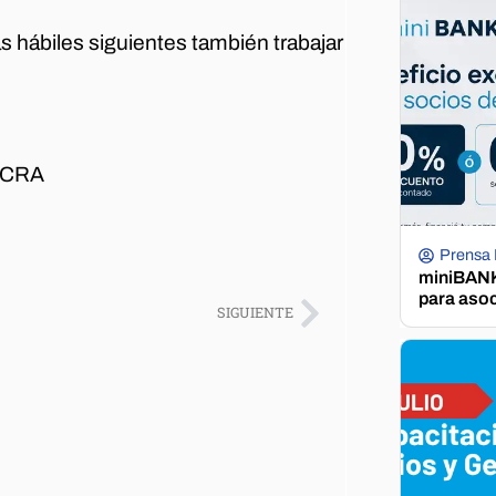
días hábiles siguientes también trabajar
FECRA
Prensa
miniBANK 
para aso
SIGUIENTE