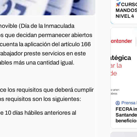
CURSO
MANDOS
NIVEL 4
amovible (Día de la Inmaculada
tos que decidan permanecer abiertos
uenta la aplicación del artículo 166
rabajador preste servicios en este
ables más una cantidad igual.
lece los requisitos que deberá cumplir
os requisitos son los siguientes:
Prensa
FECRA im
e 10 días hábiles anteriores al
Santander
beneficio