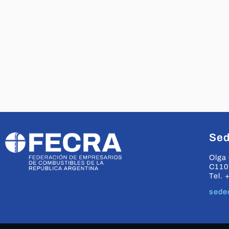
Sed
Olga 
C110
Tel. 
sede