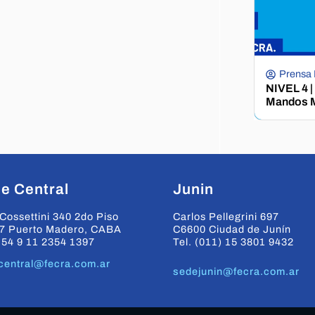
Prensa
NIVEL 4 |
Mandos M
e Central
Junin
Cossettini 340 2do Piso
Carlos Pellegrini 697
7 Puerto Madero, CABA
C6600 Ciudad de Junín
+54 9 11 2354 1397
Tel. (011) 15 3801 9432
central@fecra.com.ar
sedejunin@fecra.com.ar