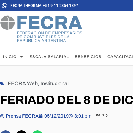
FECRA INFORMA +54 9 11 2354 1397
INICIO
ESCALA SALARIAL
BENEFICIOS
CAPACITAC
FECRA Web
,
Institucional
FERIADO DEL 8 DE DI
Prensa FECRA
05/12/2019
3:01 pm
710