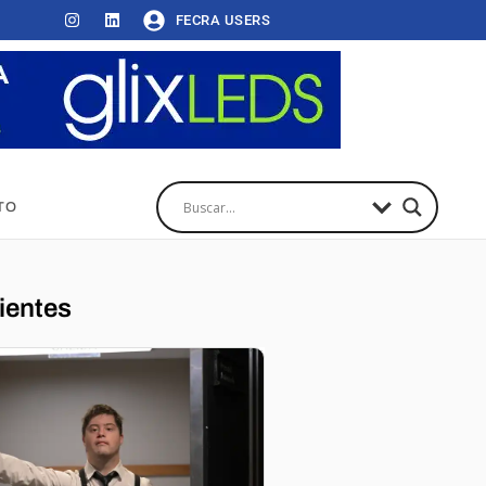
FECRA USERS
TO
ientes