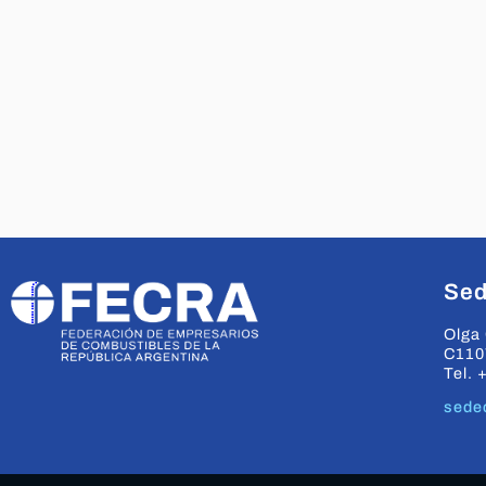
Sed
Olga 
C110
Tel. 
sede