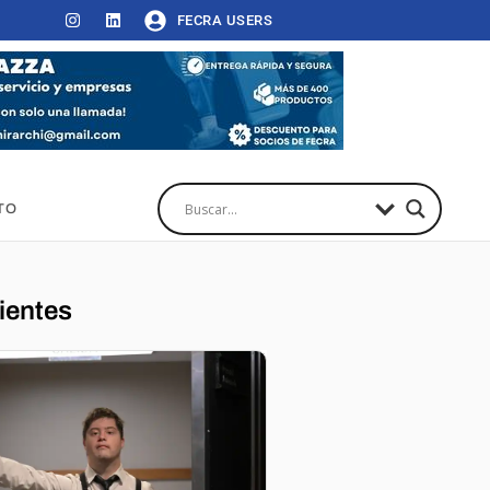
FECRA USERS
TO
ientes