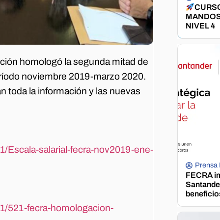
CURSO
MANDOS
NIVEL 4
ucción homologó la segunda mitad de
eríodo noviembre 2019-marzo 2020.
n toda la información y las nuevas
1/Escala-salarial-fecra-nov2019-ene-
Prensa
FECRA im
Santander
beneficio
11/521-fecra-homologacion-