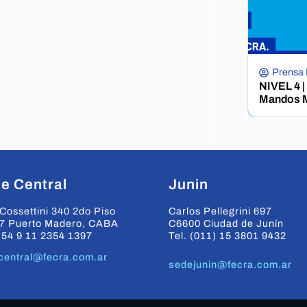
Prensa
NIVEL 4 |
Mandos M
e Central
Junin
Cossettini 340 2do Piso
Carlos Pellegrini 697
7 Puerto Madero, CABA
C6600 Ciudad de Junín
+54 9 11 2354 1397
Tel. (011) 15 3801 9432
central@fecra.com.ar
sedejunin@fecra.com.ar