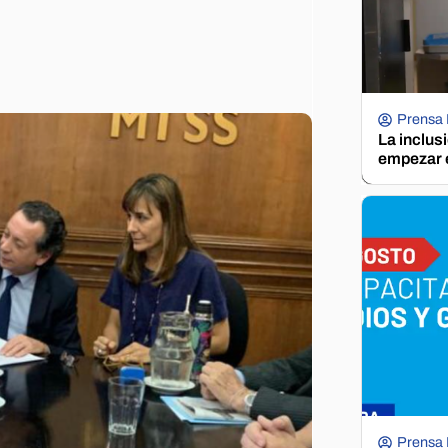
Prensa
La inclus
empezar e
Prensa