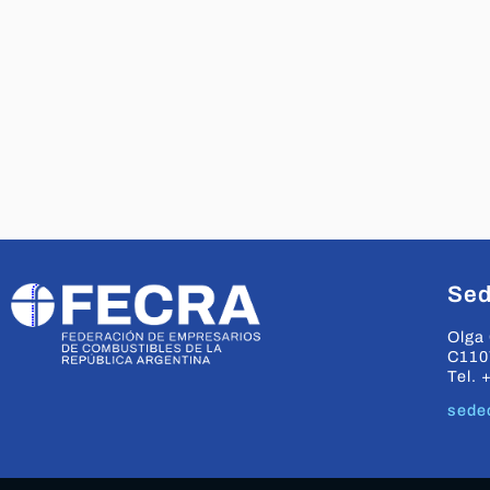
Sed
Olga 
C110
Tel. 
sede