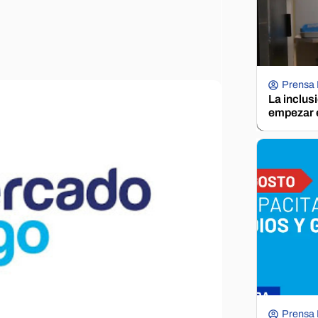
Prensa
La inclus
empezar e
Prensa