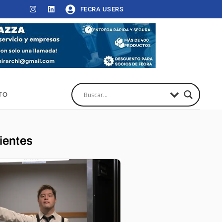
FECRA USERS
TO
ientes