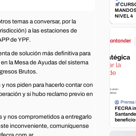
CURSO
MANDOS
NIVEL 4
ros temas a conversar, por la
risdicción) a las estaciones de
 APP de YPF.
enta de solución más definitiva para
o en la Mesa de Ayudas del sistema
ngresos Brutos.
y nos piden para hacerlo contar con
peración y si hubo reclamo previo en
Prensa
FECRA im
Santander
 y nos comprometidos a entregarlo
beneficio
 este inconveniente, comuníquense
@fecra.com.ar