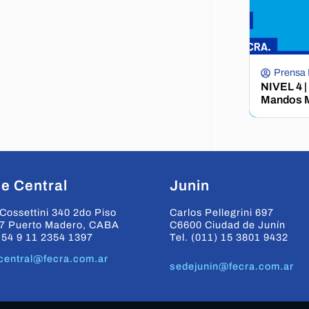
Prensa
NIVEL 4 |
Mandos M
e Central
Junin
Cossettini 340 2do Piso
Carlos Pellegrini 697
7 Puerto Madero, CABA
C6600 Ciudad de Junín
+54 9 11 2354 1397
Tel. (011) 15 3801 9432
central@fecra.com.ar
sedejunin@fecra.com.ar