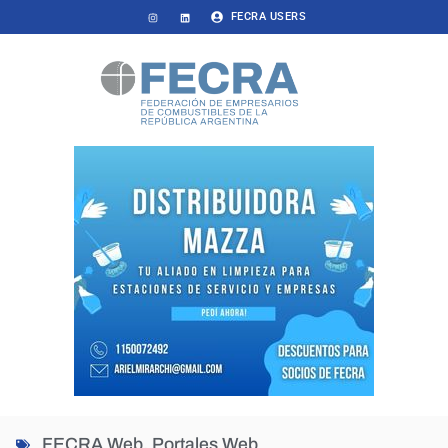
FECRA USERS
FECRA Web
,
Portales Web