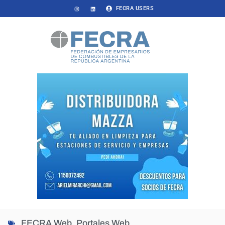
FECRA USERS
FECRA Web
,
Portales Web