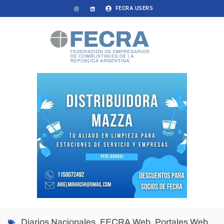
FECRA USERS
Diarios Nacionales
,
FECRA Web
,
Portales Web