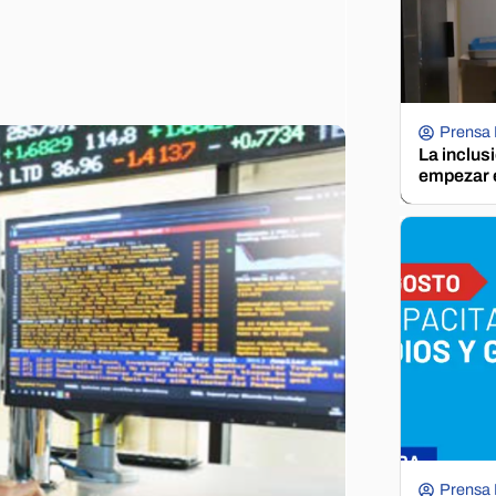
Prensa
La inclus
empezar e
Prensa