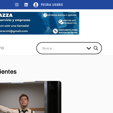
FECRA USERS
TO
ientes