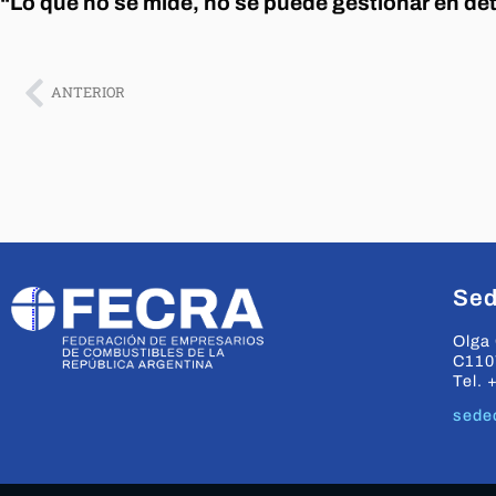
“Lo que no se mide, no se puede gestionar en det
ANTERIOR
Sed
Olga 
C110
Tel. 
sede