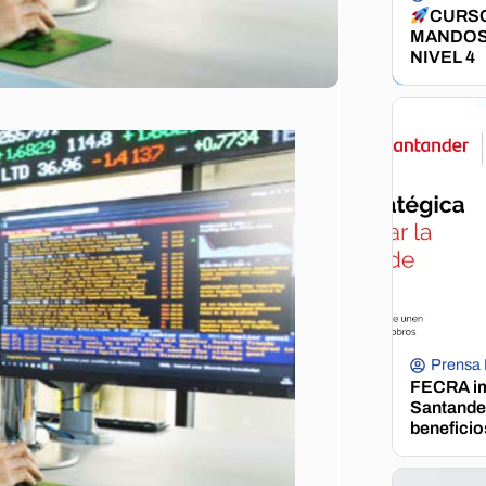
CURSO
MANDOS
NIVEL 4
Prensa
FECRA im
Santander
beneficio