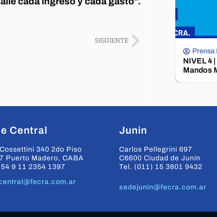
alle cada ingreso y cada gasto”.
SIGUIENTE
Prensa
NIVEL 4 |
Mandos M
e Central
Junin
Cossettini 340 2do Piso
Carlos Pellegrini 697
7 Puerto Madero, CABA
C6600 Ciudad de Junín
+54 9 11 2354 1397
Tel. (011) 15 3801 9432
central@fecra.com.ar
sedejunin@fecra.com.ar