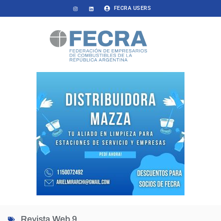
FECRA USERS
Revista Web 9