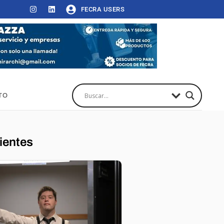
FECRA USERS
TO
ientes