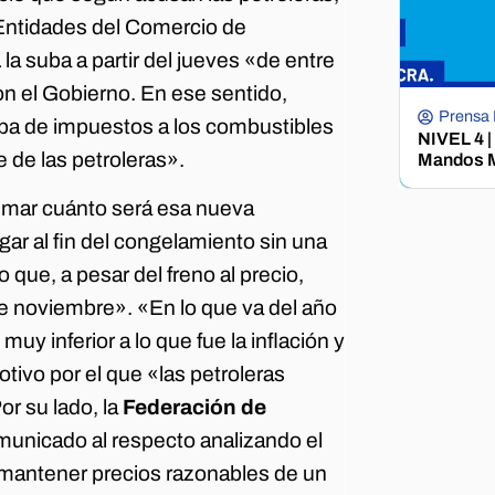
 Entidades del Comercio de
a suba a partir del jueves «de entre
on el Gobierno. En ese sentido,
Prensa
uba de impuestos a los combustibles
NIVEL 4 |
e de las petroleras».
Mandos M
imar cuánto será esa nueva
egar al fin del congelamiento sin una
 que, a pesar del freno al precio,
e noviembre». «En lo que va del año
 inferior a lo que fue la inflación y
tivo por el que «las petroleras
or su lado, la
Federación de
unicado al respecto analizando el
 «mantener precios razonables de un