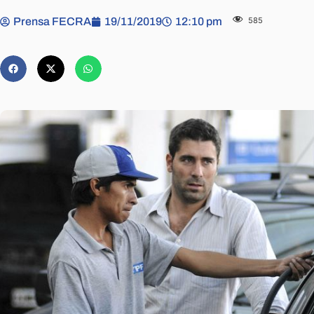
Prensa FECRA
19/11/2019
12:10 pm
585