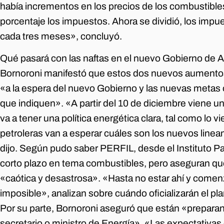
había incrementos en los precios de los combustible
porcentaje los impuestos. Ahora se dividió, los impue
cada tres meses», concluyó.
Qué pasará con las naftas en el nuevo Gobierno de A
Bornoroni manifestó que estos dos nuevos aumento
«a la espera del nuevo Gobierno y las nuevas metas o
que indiquen». «A partir del 10 de diciembre viene
va a tener una política energética clara, tal como lo vi
petroleras van a esperar cuáles son los nuevos lineam
dijo. Según pudo saber PERFIL, desde el Instituto Pat
corto plazo en tema combustibles, pero aseguran que 
«caótica y desastrosa». «Hasta no estar ahí y comen
imposible», analizan sobre cuándo oficializarán el plan
Por su parte, Bornoroni aseguró que están «preparan
secretario o ministro de Energía». «Las expectativas