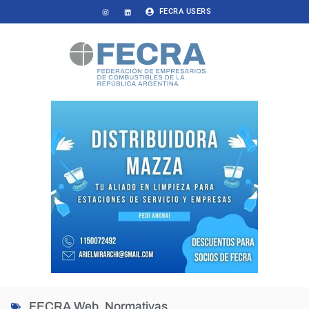
FECRA USERS
FECRA Web
,
Normativas