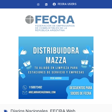
FECRA USERS
Diarios Nacionales
,
FECRA Web