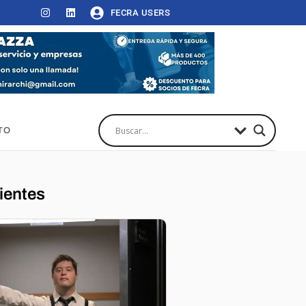
FECRA USERS
TO
ientes