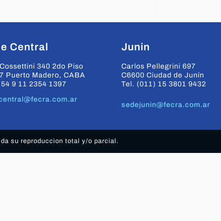
e Central
Junin
Cossettini 340 2do Piso
Carlos Pellegrini 697
7 Puerto Madero, CABA
C6600 Ciudad de Junín
+54 9 11 2354 1397
Tel. (011) 15 3801 9432
central@fecra.com.ar
sedejunin@fecra.com.ar
a su reproduccion total y/o parcial.