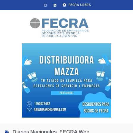
FECRA USERS
Diarios Nacionales
,
FECRA Web