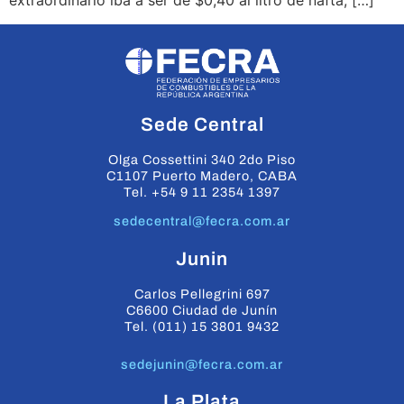
extraordinario iba a ser de $0,40 al litro de nafta, […]
Sede Central
Olga Cossettini 340 2do Piso
C1107 Puerto Madero, CABA
Tel. +54 9 11 2354 1397
sedecentral@fecra.com.ar
Junin
Carlos Pellegrini 697
C6600 Ciudad de Junín
Tel. (011) 15 3801 9432
sedejunin@fecra.com.ar
La Plata