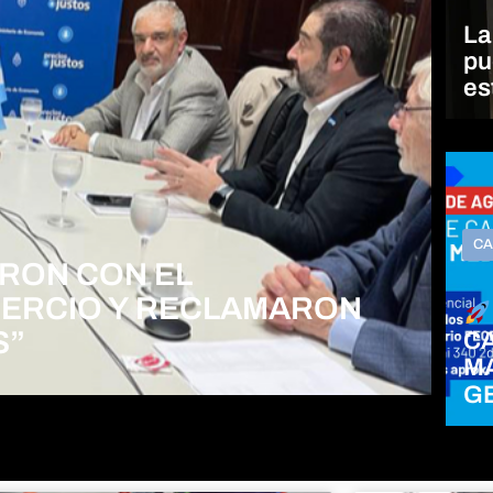
La
pu
es
CA
RON CON EL
ERCIO Y RECLAMARON
S”
C
M
G