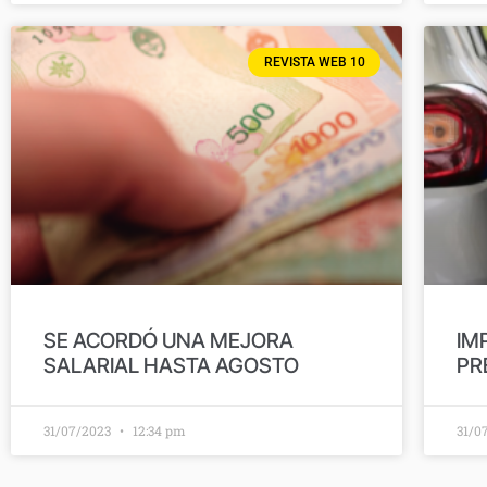
REVISTA WEB 10
SE ACORDÓ UNA MEJORA
IM
SALARIAL HASTA AGOSTO
PR
31/07/2023
12:34 pm
31/0