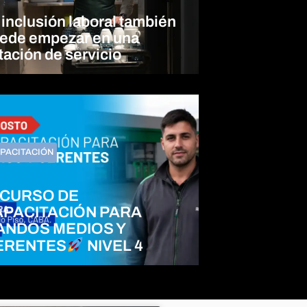
 inclusión laboral también
ede empezar en una
tación de servicio
PACITACIÓN
CURSO DE
APACITACIÓN PARA
ANDOS MEDIOS Y
ERENTES
NIVEL 4