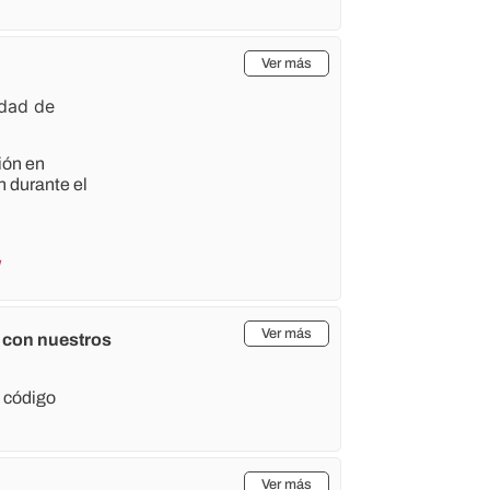
Ver más
idad de
ión en
n durante el
/
Ver más
s con nuestros
 código
Ver más