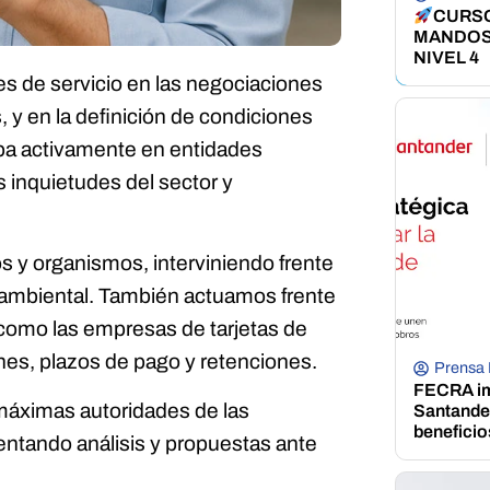
CURSO
MANDOS
NIVEL 4
s de servicio en las negociaciones
 y en la definición de condiciones
ipa activamente en entidades
s inquietudes del sector y
s y organismos, interviniendo frente
oambiental. También actuamos frente
como las empresas de tarjetas de
ones, plazos de pago y retenciones.
Prensa
FECRA im
áximas autoridades de las
Santander
beneficio
sentando análisis y propuestas ante