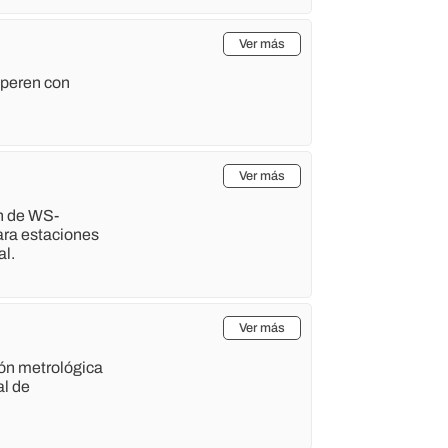
Ver más
operen con
Ver más
n de WS-
ara estaciones
al.
Ver más
ón metrológica
al de