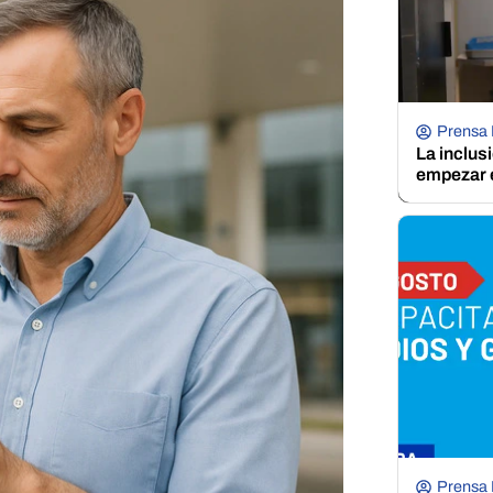
Prensa
La inclus
empezar e
Prensa