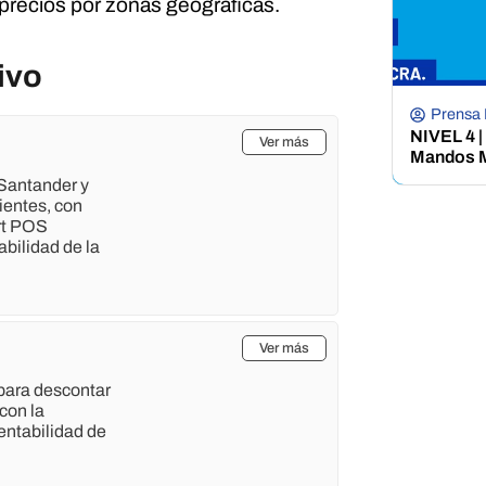
 precios por zonas geograficas.
ivo
Prensa
NIVEL 4 |
Ver más
Mandos M
Santander y
ientes, con
rt POS
abilidad de la
Ver más
para descontar
con la
rentabilidad de