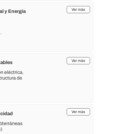
Ver más
al y Energía
n
.
Ver más
vables
n eléctrica.
tructura de
Ver más
icidad
ubterráneas
n)