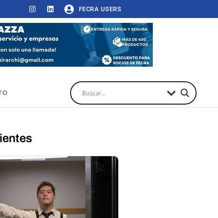
FECRA USERS
TO
ientes